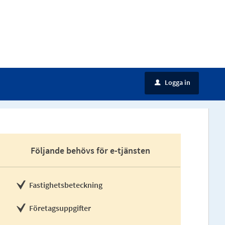
Logga in
u
Följande behövs för e-tjänsten
Fastighetsbeteckning
Företagsuppgifter