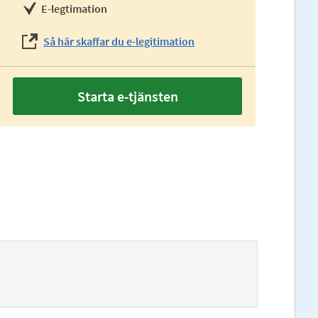
E-legtimation
Så här skaffar du e-legitimation
Starta e-tjänsten