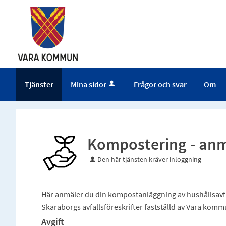
Tjänster
Mina sidor
Frågor och svar
Om
Kompostering - an
Den här tjänsten kräver inloggning
Här anmäler du din kompostanläggning av hushållsavfall
Skaraborgs avfallsföreskrifter fastställd av Vara ko
Avgift