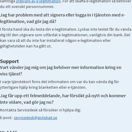
samtliga
utgivare av e-legitimation
. För att skaffa e-legitimation så behöver
du ett svenskt personnummer.
Jag har problem med att signera eller logga in i tjänsten med e-
legitimation, vad gör jag då?
I första hand ska du testa din e-legitimation. Lyckas inte testet får du vända
dig till den utgivare som utfärdat e-legitimationen, vanligtvis din bank. Det
kan vara så att du inte har installerat någon e-legitimation eller
giltighetstiden kan ha gått ut.
Support
Vart vänder jag mig om jag behöver mer information kring en
viss tjänst?
I varje tjänstekort finns det information om var du kan vända dig för
ytterligare hjälp kring blanketten eller e-tjänsten.
Jag får upp ett felmeddelande, har försökt på nytt och kommer
inte vidare, vad gör jag nu?
Kontakta Servicedesk så försöker vi hjälpa dig:
E-post:
servicedesk@goliskait.se