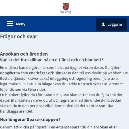
Meny
Logga in
u
Frågor och svar
Ansökan och ärenden
Vad är det för skillnad på en e-tjänst och en blankett?
En e-tjänst kan du göra när som helst på dygnet via en dator. Du fyller i
uppgifterna som efterfrågas och skickar in den till oss direkt på webben. De
flesta e-tjänster kräver också inloggning och signering med hjälp av e-
legitimation. Eventuella bilagor kan du ladda upp och skicka in. Ärendet
följer du sen via Mina sidor.
En blankett fyller du i för hand och vissa blanketter kan du fylla i på din
dator. Blanketten skriver du ut och signerar med din underskrift. Sedan
skickar du in den per post eller lämnar den till det kontor som ska
handlägga ärendet.
Hur fungerar Spara-knappen?
Genom att klicka på ”Spara” i en e-tjänst sparar du din ansökan eller