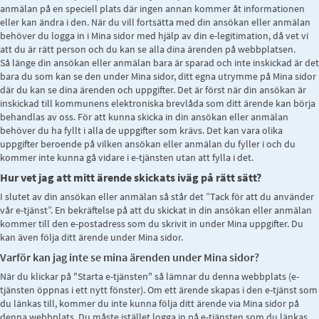
anmälan på en speciell plats där ingen annan kommer åt informationen
eller kan ändra i den. När du vill fortsätta med din ansökan eller anmälan
behöver du logga in i Mina sidor med hjälp av din e-legitimation, då vet vi
att du är rätt person och du kan se alla dina ärenden på webbplatsen.
Så länge din ansökan eller anmälan bara är sparad och inte inskickad är det
bara du som kan se den under Mina sidor, ditt egna utrymme på Mina sidor
där du kan se dina ärenden och uppgifter. Det är först när din ansökan är
inskickad till kommunens elektroniska brevlåda som ditt ärende kan börja
behandlas av oss. För att kunna skicka in din ansökan eller anmälan
behöver du ha fyllt i alla de uppgifter som krävs. Det kan vara olika
uppgifter beroende på vilken ansökan eller anmälan du fyller i och du
kommer inte kunna gå vidare i e-tjänsten utan att fylla i det.
Hur vet jag att mitt ärende skickats iväg på rätt sätt?
I slutet av din ansökan eller anmälan så står det ”Tack för att du använder
vår e-tjänst”. En bekräftelse på att du skickat in din ansökan eller anmälan
kommer till den e-postadress som du skrivit in under Mina uppgifter. Du
kan även följa ditt ärende under Mina sidor.
Varför kan jag inte se mina ärenden under Mina sidor?
När du klickar på "Starta e-tjänsten" så lämnar du denna webbplats (e-
tjänsten öppnas i ett nytt fönster). Om ett ärende skapas i den e-tjänst som
du länkas till, kommer du inte kunna följa ditt ärende via Mina sidor på
denna webbplats. Du måste istället logga in på e-tjänsten som du länkas