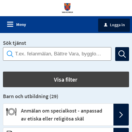
Meny
Logga in
u
Sök tjänst
Visa filter
Barn och utbildning (
29
)
Anmälan om specialkost - anpassad
av etiska eller religiösa skäl