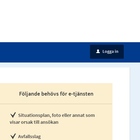
Logga in
u
Följande behövs för e-tjänsten
Situationsplan, foto eller annat som
visar orsak till ansökan
Avfallsslag