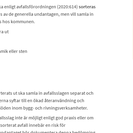
ka enligt avfallsförordningen (2020:614)
sorteras
s av de generella undantagen, men vill samla in
pens hos kommunen.
ra ut
amik eller sten
terats ut ska samla in avfallsslagen separat och
glerna syftar till en ökad återanvändning och
lflöden inom bygg- och rivningsverksamheter.
lsslag inte är möjligt enligt god praxis eller om
sorterat avfall innebär en risk för
 undantaget bör dokumentera denna bedömning