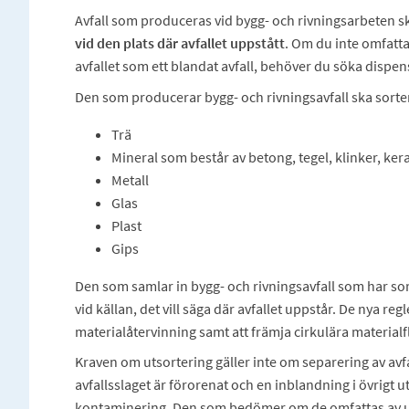
Avfall som produceras vid bygg- och rivningsarbeten s
vid den plats där avfallet uppstått
. Om du inte omfatta
avfallet som ett blandat avfall, behöver du söka dis
Den som producerar bygg- och rivningsavfall ska sorte
Trä
Mineral som består av betong, tegel, klinker, ker
Metall
Glas
Plast
Gips
Den som samlar in bygg- och rivningsavfall som har sor
vid källan, det vill säga där avfallet uppstår. De nya re
materialåtervinning samt att främja cirkulära materia
Kraven om utsortering gäller inte om separering av avfal
avfallsslaget är förorenat och en inblandning i övrigt ut
kontaminering. Den som bedömer om de omfattas av