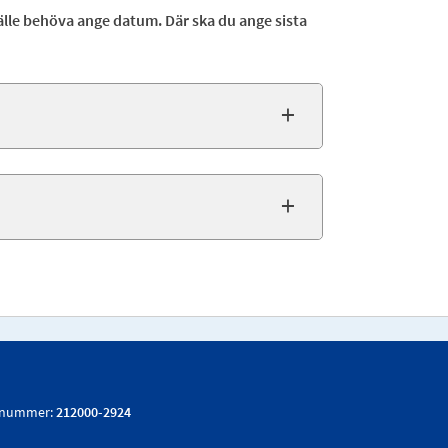
älle behöva ange datum. Där ska du ange sista
snummer:
212000-2924