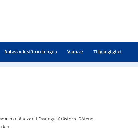
Dataskyddsförordningen
Vara.se
Tillgänglighet
 som har lånekort i Essunga, Grästorp, Götene,
öcker.