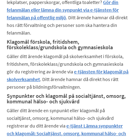
lekplatser, papperskorgar, offentliga toaletter?
Gör din
felanmälan eller lämna din synpunkt via e-tjänsten för
felanmälan på offentlig miljö
. Ditt ärende hamnar då direkt
hos rätt förvaltning och personer som ska hantera din
felanmälan.
Klagomål förskola, fritidshem,
förskoleklass/grundskola och gymnasieskola
Gäller ditt ärende klagomål på skolverksamhet i förskola,
fritidshem, förskoleklass/grundskola och gymnasieskola
gör du registrering av ärende via
e-tjänsten för klagomål på
skolverksamhet
. Ditt ärende hamnar då direkt hos rätt
personer på bildningsförvaltningen.
Synpunkter och klagomål på socialtjänst, omsorg,
kommunal hälso- och sjukvård
Gäller ditt ärende en synpunkt eller klagomål på
socialtjänst, omsorg, kommunal hälso- och sjukvård
registrerar du ditt ärende via
e-tjänst Lämna synpunkter
och klagomål: Socialtjänst, omsorg, kommunal hälso- och